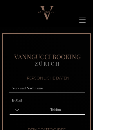
VANNGUCCI BOOKING
Z Ü R I C H
PERSÖNLICHE DATEN
DEINE TATTOOIDEE